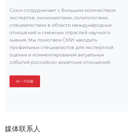
Союз сотрудничает с большим количеством
экспертов: экономистами, политологами,
специалистами в области международных
отношений и смежных отраслей научного
знания. Мы помогаем СМИ находить
профильных специалистов для экспертной
оценки и комментирования актуальных
событий российско-азиатских отношений.
问一个问题
媒体联系人