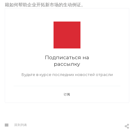
籍如何帮助企业开拓新市场的生动例证。
Подписаться на
рассылку
Будьте в курсе последних новостей отрасли
订阅
回到列表