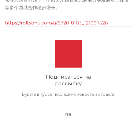
等多个领域合作稳步增长。
https://roll.sohu.com/a/872018103_121997526
Подписаться на
рассылку
Будьте в курсе последних новостей отрасли
订阅