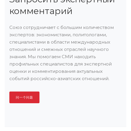
комментарий
Союз сотрудничает с большим количеством
экспертов: экономистами, политологами,
специалистами в области международных
отношений и смежных отраслей научного
знания. Мы помогаем СМИ находить
профильных специалистов для экспертной
оценки и комментирования актуальных
событий российско-азиатских отношений.
问一个问题